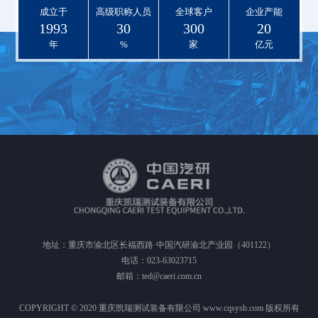
成立于
高级职称人员
全球客户
企业产能
1993
30
300
20
年
%
家
亿元
地址：重庆市渝北区长福西路·中国汽研渝北产业园（401122）
电话：023-63023715
邮箱：ted@caeri.com.cn
COPYRIGHT © 2020 重庆凯瑞测试装备有限公司 www.cqsysb.com 版权所有