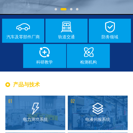
汽车及零部件厂商
轨道交通
防务领域
科研教学
检测机构
产品与技术
01
02
电力测功系统
电液伺服系统