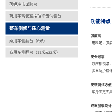
落锤冲击试验台
商用车驾驶室摆锤冲击试验台
功能特点
整车侧倾与质心测量
强度高
乘用车侧翻台（6米）
-用料足，强
商用车侧翻台（11米&22米）
安全可靠
-液压锁锁紧
-多重防护设
安装调试方便
-车身固定夹
双重加载设计