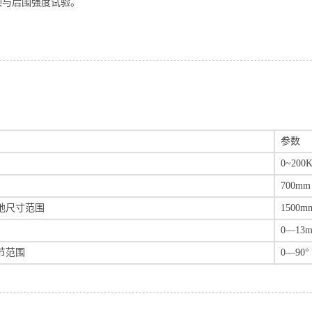
顶与后围强度试验。
参数
0~20
700mm
地尺寸范围
1500m
0—13m
节范围
0—90°