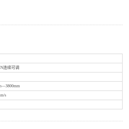
0KN连续可调
m—3800mm
m/s