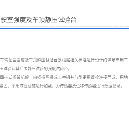
驾驶室强度及车顶静压试验台
车驾驶室强度及车顶静压试验台是根据相关标准进行设计的满足商用车
压试验及其后围静压试验的强度试验台。
四柱式桁架机架，由钢板焊接成工字钢并与型钢用螺栓连接而成，用地
紧固；采用液压油缸进行加载，力传感器及位移传感器进行数据记录。