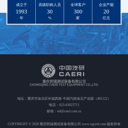
成立于
高级职称人员
全球客户
企业产能
1993
30
300
20
年
%
家
亿元
地址：重庆市渝北区长福西路·中国汽研渝北产业园（401122）
电话：023-63023715
邮箱：ted@caeri.com.cn
COPYRIGHT © 2020 重庆凯瑞测试装备有限公司 www.cqsysb.com 版权所有