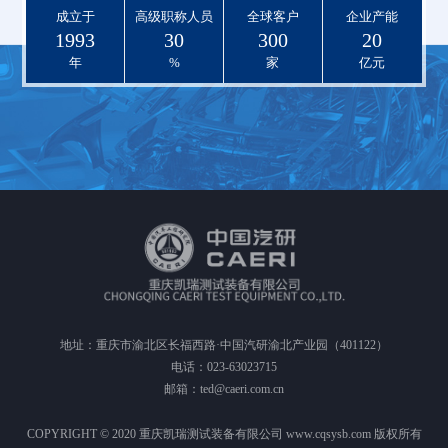
成立于
高级职称人员
全球客户
企业产能
1993
30
300
20
年
%
家
亿元
地址：重庆市渝北区长福西路·中国汽研渝北产业园（401122）
电话：023-63023715
邮箱：ted@caeri.com.cn
COPYRIGHT © 2020 重庆凯瑞测试装备有限公司 www.cqsysb.com 版权所有